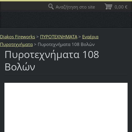
Αναζήτηση στο site
0,00 €
Diakos Fireworks
>
ΠΥΡΟΤΕΧΝΗΜΑΤΑ
>
Εναέρια
Πυροτεχνήματα
>
Πυροτεχνήματα 108 Bολών
Πυροτεχνήματα 108
Bολών