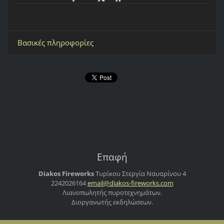
Βασικές πληροφορίες
Επαφή
Diakos Fireworks
Τυρίκου Στεργία
Ναυαρίνου 4
2242026164
email@di
akos-fir
eworks.c
om
Λιανοπωλητής πυροτεχνημάτων.
Διοργανωτής εκδηλώσεων.