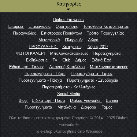
Κατηγορίες
Diakos Fireworks
Εταιρεία
Επικοινωνία
Οροι χρήσης
Τοποθεσία Καταστήματος
Παραγγελίες
Επιστροφές Προιόντων
Τρόποι Παραγγελίας
Μεταφορικά
Πληρωμές
Δώρα
ΠΡΟΦΥΛΑΞΕΙΣ
Κατηγορίες
Νόμος 2017
ΦΩΤΟΓΚΑΛΕΡΙ
Μπαλονοκατασκευές
Πυροτεχνήματα
Εκδηλώσεις
Tv
Club
Δήμος
Ειδικά Εφέ
Ειδικά εφέ - Tαινίες
Απονομή Κυπέλλου
Μπαλονοκατασκευές
Πυροτεχνήματα - Πάρτι
Πυροτεχνήματα - Γάμος
Πυροτεχνήματα - Πάσχα
Πυροτεχνήματα - Ξενοδοχεία
Πυροτεχνήματα - Καλλιτέχνες
Social Media
Blog
Ειδικά Εφέ - Πάρτι
Diakos Fireworks
Banner
Πυροτεχνήματα
Μπαλόνια
Διάφορα
Γάμος
Όλα τα δικαιώματα κατοχυρωμένα Copyright © 2014 - 2025 Diakos
Fireworks®
Το e-shop υλοποιήθηκε από
Webnode