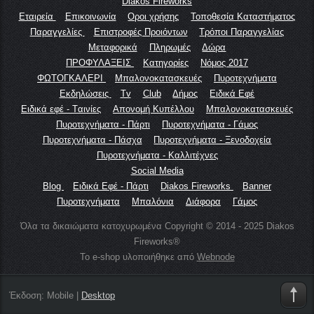
Diakos Fireworks
Εταιρεία
Επικοινωνία
Οροι χρήσης
Τοποθεσία Καταστήματος
Παραγγελίες
Επιστροφές Προιόντων
Τρόποι Παραγγελίας
Μεταφορικά
Πληρωμές
Δώρα
ΠΡΟΦΥΛΑΞΕΙΣ
Κατηγορίες
Νόμος 2017
ΦΩΤΟΓΚΑΛΕΡΙ
Μπαλονοκατασκευές
Πυροτεχνήματα
Εκδηλώσεις
Tv
Club
Δήμος
Ειδικά Εφέ
Ειδικά εφέ - Tαινίες
Απονομή Κυπέλλου
Μπαλονοκατασκευές
Πυροτεχνήματα - Πάρτι
Πυροτεχνήματα - Γάμος
Πυροτεχνήματα - Πάσχα
Πυροτεχνήματα - Ξενοδοχεία
Πυροτεχνήματα - Καλλιτέχνες
Social Media
Blog
Ειδικά Εφέ - Πάρτι
Diakos Fireworks
Banner
Πυροτεχνήματα
Μπαλόνια
Διάφορα
Γάμος
Όλα τα δικαιώματα κατοχυρωμένα Copyright © 2014 - 2025 Diakos
Fireworks®
Το e-shop υλοποιήθηκε από
Webnode
Έκδοση:
Mobile
|
Desktop