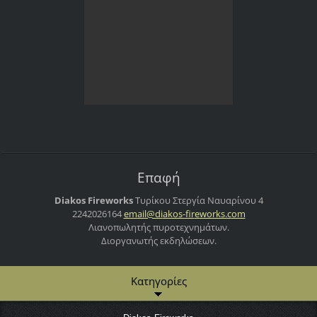
Επαφή
Diakos Fireworks
Τυρίκου Στεργία
Ναυαρίνου 4
2242026164
email@di
akos-fir
eworks.c
om
Λιανοπωλητής πυροτεχνημάτων.
Διοργανωτής εκδηλώσεων.
Κατηγορίες