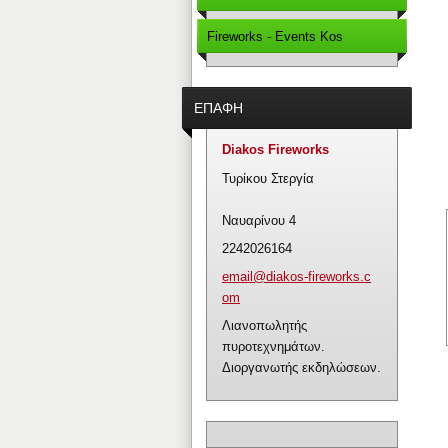
Fireworks - Events Kos
ΕΠΑΦΉ
Diakos Fireworks
Τυρίκου Στεργία
Ναυαρίνου 4
2242026164
email@di
akos-fir
eworks.c
om
Λιανοπωλητής
πυροτεχνημάτων.
Διοργανωτής εκδηλώσεων.