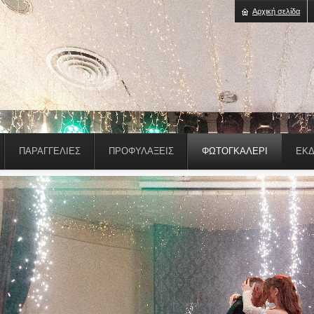
Αρχική σελίδα
ΠΑΡΑΓΓΕΛΊΕΣ
ΠΡΟΦΥΛΑΞΕΙΣ
ΦΩΤΟΓΚΑΛΕΡΙ
ΕΚΔ