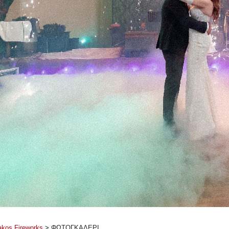
akos Fireworks
>
ΦΩΤΟΓΚΑΛΕΡΙ