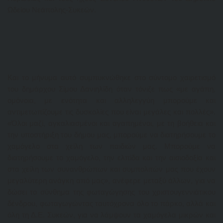
Ωδείου Νεάπολης-Συκεών.
Και το μήνυμα αυτό συμπυκνώθηκε στο σύντομο χαιρετισμό
του δημάρχου Σίμου Δανιηλίδη όταν τόνιζε πως «με αγάπη,
ομόνοια, με ενότητα και αλληλεγγύη μπορούμε και
αντιμετωπίζουμε τις δυσκολίες που είναι μεγάλες και πολλές».
«Όλοι μαζί, αγκαλιασμένοι και αγαπημένοι, με τη βοήθεια και
την υποστήριξη του δήμου μας, μπορούμε να διατηρήσουμε το
χαμόγελο στα χείλη των παιδιών μας. Μπορούμε να
διατηρήσουμε το χαμόγελο, την ελπίδα και την αισιοδοξία και
στα χείλη των συνανθρώπων και συμπολιτών μας που έχουν
μεγαλύτερη ανάγκη από μας», ανέφερε μεταξύ άλλων, για να
δώσει το σύνθημα της φωταγώγησης του χριστουγεννιάτικου
δένδρου, φωταγωγώντας ταυτόχρονα όλο το πάρκο, αλλά και
όλη τη Δ.Ε. Συκεών, για να λάμψουν τα χαμόγελα μικρών και