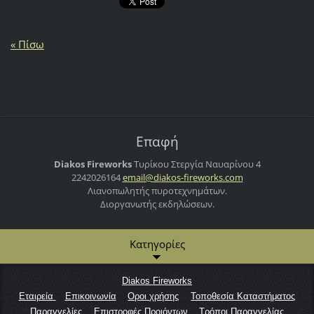
« Πίσω
Επαφή
Diakos Fireworks
Τυρίκου Στεργία
Ναυαρίνου 4
2242026164
email@di
akos-fir
eworks.c
om
Λιανοπωλητής πυροτεχνημάτων.
Διοργανωτής εκδηλώσεων.
Κατηγορίες
Diakos Fireworks
Εταιρεία
Επικοινωνία
Οροι χρήσης
Τοποθεσία Καταστήματος
Παραγγελίες
Επιστροφές Προιόντων
Τρόποι Παραγγελίας