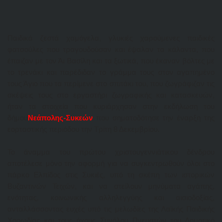
Παιδικά ζεστά χαμόγελα, γλυκιές χαρούμενες παιδικές
φατσούλες που τραγουδούσαν και έψαλαν τα κάλαντα, που
έπαιζαν με τον Άι Βασίλη και τα ξωτικά, που έκαναν βόλτες με
το τρενάκι και παρέδιδαν το γράμμα τους στον αγαπημένο
τους Άγιο που τα περίμενε στο σπιτάκι του, που ζωγράφιζαν τις
σκέψεις τους στο εργαστήρι ζωγραφικής και κατασκευών,
ήταν τα στοιχεία που κυριάρχησαν στην εκδήλωση του
δήμου
Νεάπολης-Συκεών
που σηματοδότησε την έναρξη της
εορταστικής περιόδου την Τρίτη 8 Δεκεμβρίου.
Το άναμμα του πρώτου χριστουγεννιάτικου δένδρου
αποτέλεσε μόνο την αφορμή για να συγκεντρωθούν όλοι στο
πάρκο Ελπίδος στις Συκιές, υπό τη σκέπη των ιστορικών
Βυζαντινών Τειχών, και να στείλουν μηνύματα αγάπης,
ενότητας, κοινωνικής αλληλεγγύης και αισιοδοξίας,
ανταλλάσσοντας ευχές υπό τις μελωδίες της Λαϊκής Παιδικής
Χορωδίας και τους ήχους Συνόλου Πνευστών του Δημοτικό