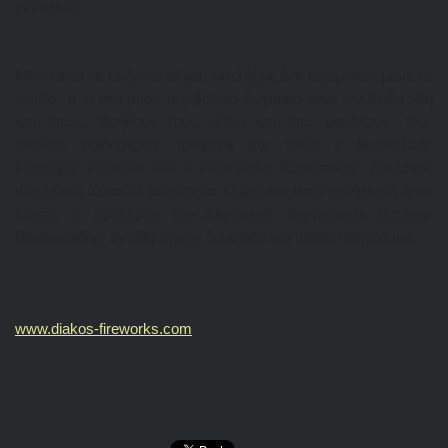
μεγάλων.
Μέσα σ’ αυτό το ζεστό κλίμα, εκπλήξεις δεν περίμεναν μόνο τα
παιδιά, που έπαιρναν συμβολικά δωράκια από τον Άι Βασίλη
και τους… βοηθούς τους, αλλά και τους μεγάλους, τους
οποίους πρόσφεραν τραχανά και πισία ο Αιμοδοτικός
Σύλλογος Πεύκων και ο Ποντιακός Πολιτιστικός Σύλλογος
Καλλιθέας Συκεών αντίστοιχα. Παρόντες στην εκδήλωση ήταν
επίσης ο πρόεδρος του Δημοτικού Συμβουλίου Μιχάλης
Βουλγαρίδης, αντιδήμαρχοι, δημοτικοί και τοπικοί σύμβουλοι.
www.diakos-fireworks.com