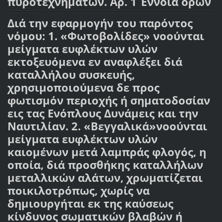
πυροτεχνημάτων. Αρ. 1 Έννοια όρων
Διά την εφαρμογήν του παρόντος
νόμου: 1. «Φωτοβολίδες» νοούνται
μείγματα ευφλέκτων υλών
εκτοξευόμενα εν αναφλέξει διά
καταλλήλου συσκευής,
χρησιμοποιούμενα δε προς
φωτισμόν περιοχής ή σηματοδοσίαν
εις τας Ενόπλους Δυνάμεις και την
Ναυτιλίαν. 2. «Βεγγαλικά»νοούνται
μείγματα ευφλέκτων υλών
καιομένων μετά λαμπράς φλογός, η
οποία, διά προσθήκης καταλλήλων
μεταλλικών αλάτων, χρωματίζεται
ποικιλοτρόπως, χωρίς να
δημιουργήται εκ της καύσεως
κίνδυνος σωματικών βλαβών ή