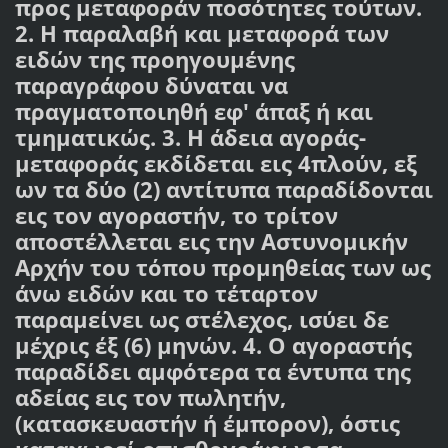
προς μεταφοράν ποσότητες τούτων.
2. Η παραλαβή και μεταφορά των
ειδών της προηγουμένης
παραγράφου δύναται να
πραγματοποιηθή εφ' άπαξ ή και
τμηματικώς. 3. Η άδεια αγοράς-
μεταφοράς εκδίδεται εις 4πλούν, εξ
ων τα δύο (2) αντίτυπα παραδίδονται
εις τον αγοραστήν, το τρίτον
αποστέλλεται εις την Αστυνομικήν
Αρχήν του τόπου προμηθείας των ως
άνω ειδών και το τέταρτον
παραμείνει ως στέλεχος, ισύει δε
μέχρις έξ (6) μηνών. 4. Ο αγοραστής
παραδίδει αμφότερα τα έντυπα της
αδείας εις τον πωλητήν,
(κατασκευαστήν ή έμπορον), όστις