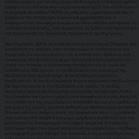
επιπλέον κέρδος για την επιχείρηση και 8) Διάρκεια: Η διαφορά πρέπει 
παρέχει τη δυνατότητα στην επιχείρηση να στηρίζει την τοποθέτηση τη
προσφοράς στο μέλλον. Πρέπει να υπάρχουν χαρακτηριστικά που να
στηρίζουν την τοποθέτηση διαρκώς και μακροπρόθεσμα. Η
διαφοροποίηση προσφέρεται κυρίως σε πέντε επίπεδα: στο προϊόν, την
απόδοση εξυπηρέτησης, τους συνεργάτες, τη διάθεση του προϊόντος κα
στη διαμόρφωση της ταυτότητας της μάρκας ή της επιχείρησης.
Μια επιχείρηση πρέπει να αναδείξει εκείνες τις κεντρικές διαφορές στην
τοποθέτησή της απέναντι στον ανταγωνισμό, οι οποίες είναι οι πιο
σημαντικές για την αγορά-στόχο της. Η τοποθέτηση προκύπτει από
συνειρμούς που συνδέονται με μια προσφορά ή μια επιχείρηση στο
μυαλό των πελατών. Η εξειδίκευση αποτελεί τον κύριο τομέα της
τοποθέτησης. Εδώ έχουμε: 1) την εξειδίκευση στις γνώσεις, 2) την
εξειδίκευση στην αγορά-στόχο, 3) την εξειδίκευση στη λύση
προβλημάτων. 4) την εξειδίκευση σε θέματα κοινωνικής υπευθυνότητα
και τεχνολογίας και 5) την εξειδίκευση στο προϊόν. Οι πελάτες
περιμένουν από τις εξειδικευμένες επιχειρήσεις τις καλύτερες λύσεις
προβλημάτων και έχουν τη μεγαλύτερη προσήλωση σ’ αυτές. Εκτός από
την τοποθέτηση της επιχείρησης ως σπεσιαλίστ έχουμε την εξειδίκευση 
ένα τμήμα της αγοράς, το οποίο επιθυμεί μια εξειδικευμένη προσφορά.
Μερικοί από τους στόχους αυτής της εξειδίκευσης είναι: 1) η ανάπτυξη
μιας ηγεσίας στην αγορά σ’ ένα μικρό τμήμα, 2) η παρέκκλιση από την
κατάσταση του ανταγωνισμού στη μαζική αγορά και 3) η επίτευξη
καλύτερων τιμών στον τελικό καταναλωτή και μεγαλύτερου περιθωρίο
συνεισφοράς για την κάλυψη των δαπανών. Αυτή η τοποθέτηση είναι
πολύ ενδιαφέρουσα για τις μικρομεσαίες επιχειρήσεις και κυρίως σε