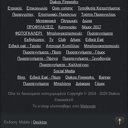
Diakos Fireworks
Εταιρεία
Επικοινωνία
Οροι χρήσης
Τοποθεσία Καταστήματος
Παραγγελίες
Επιστροφές Προιόντων
Τρόποι Παραγγελίας
Μεταφορικά
Πληρωμές
Δώρα
ΠΡΟΦΥΛΑΞΕΙΣ
Κατηγορίες
Νόμος 2017
ΦΩΤΟΓΚΑΛΕΡΙ
Μπαλονοκατασκευές
Πυροτεχνήματα
Εκδηλώσεις
Tv
Club
Δήμος
Ειδικά Εφέ
Ειδικά εφέ - Tαινίες
Απονομή Κυπέλλου
Μπαλονοκατασκευές
Πυροτεχνήματα - Πάρτι
Πυροτεχνήματα - Γάμος
Πυροτεχνήματα - Πάσχα
Πυροτεχνήματα - Ξενοδοχεία
Πυροτεχνήματα - Καλλιτέχνες
Social Media
Blog
Ειδικά Εφέ - Πάρτι
Diakos Fireworks
Banner
Πυροτεχνήματα
Μπαλόνια
Διάφορα
Γάμος
Όλα τα δικαιώματα κατοχυρωμένα Copyright © 2014 - 2025 Diakos
Fireworks®
Το e-shop υλοποιήθηκε από
Webnode
Έκδοση:
Mobile
|
Desktop