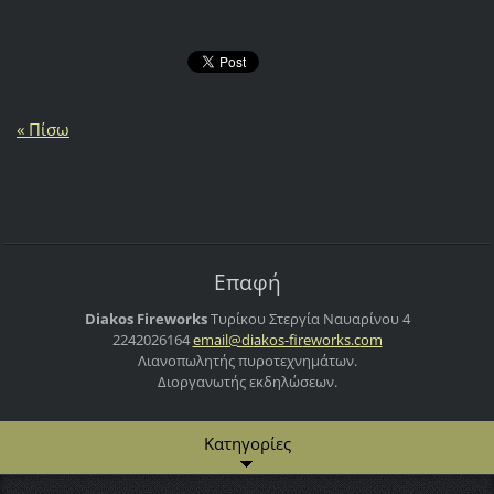
« Πίσω
Επαφή
Diakos Fireworks
Τυρίκου Στεργία
Ναυαρίνου 4
2242026164
email@di
akos-fir
eworks.c
om
Λιανοπωλητής πυροτεχνημάτων.
Διοργανωτής εκδηλώσεων.
Κατηγορίες