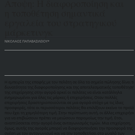
Αποψη: Η διαφοροποίηση και
η τοποθέτηση σημαντικά
εργαλεία του στρατηγικού
μάρκετινγκ
ΝΙΚΟΛΑΟΣ ΠΑΠΑΒΑΣΙΛΕΙΟΥ*
Η εμπειρία της επαφής με τον πελάτη σε όλα τα σημεία πώλησης δίνει τ
δυνατότητα της διαφοροποίησης και της αποτελεσματικής τοποθέτηση
της επιχείρησης στην αγορά αρκεί οι πελάτες να είναι κατάλληλα
ενημερωμένοι για όλες τις μάρκες ή επιχειρήσεις. Οταν πολλές
επιχειρήσεις δραστηριοποιούνται σε μια αγορά-στόχο με τις ίδιες
προσφορές, τότε οι περισσότεροι πελάτες θα επιλέξουν εκείνο το προϊό
που έχει τη χαμηλότερη τιμή. Στην περίπτωση αυτή, οι άλλες επιχειρήσε
για να επιβιώσουν πρέπει να μειώσουν παρομοίως την τιμή. Ετσι,
αναπτύσσεται στην αγορά ένας ανταγωνισμός τιμών. Μια επιχείρηση,
όμως, αυτής της αγοράς μπορεί να διαφοροποιήσει την προσφορά της 
σχέση με τον ανταγωνισμό και να την τοποθετήσει στο μυαλό των