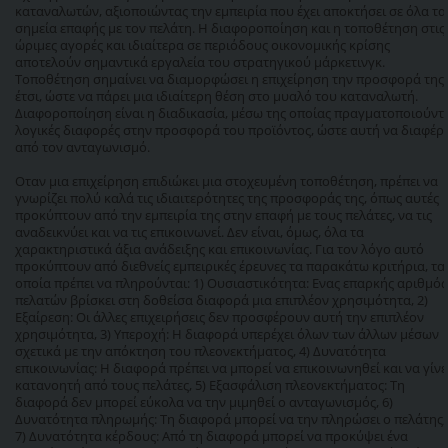
καταναλωτών, αξιοποιώντας την εμπειρία που έχει αποκτήσει σε όλα τα
σημεία επαφής με τον πελάτη. Η διαφοροποίηση και η τοποθέτηση στις
ώριμες αγορές και ιδιαίτερα σε περιόδους οικονομικής κρίσης
αποτελούν σημαντικά εργαλεία του στρατηγικού μάρκετινγκ.
Τοποθέτηση σημαίνει να διαμορφώσει η επιχείρηση την προσφορά της
έτσι, ώστε να πάρει μια ιδιαίτερη θέση στο μυαλό του καταναλωτή.
Διαφοροποίηση είναι η διαδικασία, μέσω της οποίας πραγματοποιούντ
λογικές διαφορές στην προσφορά του προϊόντος, ώστε αυτή να διαφέρε
από τον ανταγωνισμό.
Οταν μια επιχείρηση επιδιώκει μια στοχευμένη τοποθέτηση, πρέπει να
γνωρίζει πολύ καλά τις ιδιαιτερότητες της προσφοράς της, όπως αυτές
προκύπτουν από την εμπειρία της στην επαφή με τους πελάτες, να τις
αναδεικνύει και να τις επικοινωνεί. Δεν είναι, όμως, όλα τα
χαρακτηριστικά άξια ανάδειξης και επικοινωνίας. Για τον λόγο αυτό
προκύπτουν από διεθνείς εμπειρικές έρευνες τα παρακάτω κριτήρια, τα
οποία πρέπει να πληρούνται: 1) Ουσιαστικότητα: Ενας επαρκής αριθμός
πελατών βρίσκει στη δοθείσα διαφορά μια επιπλέον χρησιμότητα, 2)
Εξαίρεση: Οι άλλες επιχειρήσεις δεν προσφέρουν αυτή την επιπλέον
χρησιμότητα, 3) Υπεροχή: Η διαφορά υπερέχει όλων των άλλων μέσων
σχετικά με την απόκτηση του πλεονεκτήματος, 4) Δυνατότητα
επικοινωνίας: Η διαφορά πρέπει να μπορεί να επικοινωνηθεί και να γίνε
κατανοητή από τους πελάτες, 5) Εξασφάλιση πλεονεκτήματος: Τη
διαφορά δεν μπορεί εύκολα να την μιμηθεί ο ανταγωνισμός, 6)
Δυνατότητα πληρωμής: Τη διαφορά μπορεί να την πληρώσει ο πελάτης,
7) Δυνατότητα κέρδους: Από τη διαφορά μπορεί να προκύψει ένα