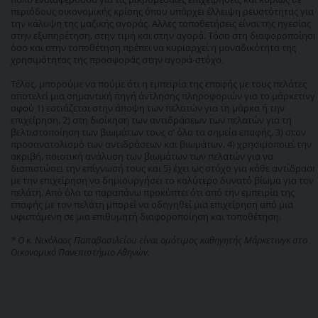
περιόδους οικονομικής κρίσης όπου υπάρχει έλλειψη ρευστότητας για
την κάλυψη της μαζικής αγοράς. Αλλες τοποθετήσεις είναι της ηγεσίας
στην εξυπηρέτηση, στην τιμή και στην αγορά. Τόσο στη διαφοροποίησ
όσο και στην τοποθέτηση πρέπει να κυριαρχεί η μοναδικότητα της
χρησιμότητας της προσφοράς στην αγορά-στόχο.
Τέλος, μπορούμε να πούμε ότι η εμπειρία της επαφής με τους πελάτες
αποτελεί μια σημαντική πηγή άντλησης πληροφοριών για το μάρκετινγκ
αφού 1) εστιάζεται στην άποψη των πελατών για τη μάρκα ή την
επιχείρηση, 2) στη διοίκηση των αντιδράσεων των πελατών για τη
βελτιστοποίηση των βιωμάτων τους σ’ όλα τα σημεία επαφής, 3) στον
προσανατολισμό των αντιδράσεων και βιωμάτων, 4) χρησιμοποιεί την
ακριβή, ποιοτική ανάλυση των βιωμάτων των πελατών για να
διαπιστώσει την επίγνωσή τους και 5) έχει ως στόχο για κάθε αντίδραση
με την επιχείρηση να δημιουργήσει το καλύτερο δυνατό βίωμα για τον
πελάτη. Από όλα τα παραπάνω προκύπτει ότι από την εμπειρία της
επαφής με τον πελάτη μπορεί να οδηγηθεί μια επιχείρηση από μια
υφιστάμενη σε μια επιθυμητή διαφοροποίηση και τοποθέτηση.
* Ο κ. Νικόλαος Παπαβασιλείου είναι ομότιμος καθηγητής Μάρκετινγκ στο
Οικονομικό Πανεπιστήμιο Αθηνών.