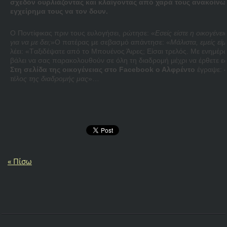
σχεδόν ουρλιάζοντας και κλαίγοντας από χαρά τους ανακοίνωσε
εγχείρημα τους να τον δουν.
Ο Ποντίφικας πριν τους ευλογήσει, ρώτησε: «
Εσείς είστε η οικογένε
για να με δει;
»O πατέρας με σεβασμό απάντησε: «
Μάλιστα, εμείς εί
λέει: «Tαξιδέψατε από το Μπουένος Άιρες; Είσαι τρελός. Με ενημέρω
βάλει να σας παρακολουθούν σε όλη τη διαδρομή μέχρι να έρθετε εδ
Στη σελίδα της οικογένειας στο Facebook ο Αλφρέντο
έγραψε: 
τέλος της διαδρομής μας
»…
« Πίσω