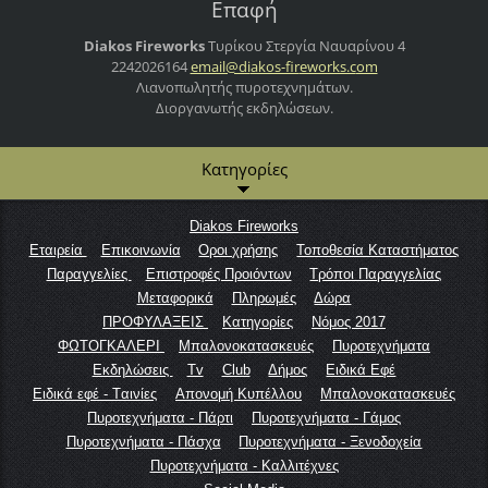
Επαφή
Diakos Fireworks
Τυρίκου Στεργία
Ναυαρίνου 4
2242026164
email@di
akos-fir
eworks.c
om
Λιανοπωλητής πυροτεχνημάτων.
Διοργανωτής εκδηλώσεων.
Κατηγορίες
Diakos Fireworks
Εταιρεία
Επικοινωνία
Οροι χρήσης
Τοποθεσία Καταστήματος
Παραγγελίες
Επιστροφές Προιόντων
Τρόποι Παραγγελίας
Μεταφορικά
Πληρωμές
Δώρα
ΠΡΟΦΥΛΑΞΕΙΣ
Κατηγορίες
Νόμος 2017
ΦΩΤΟΓΚΑΛΕΡΙ
Μπαλονοκατασκευές
Πυροτεχνήματα
Εκδηλώσεις
Tv
Club
Δήμος
Ειδικά Εφέ
Ειδικά εφέ - Tαινίες
Απονομή Κυπέλλου
Μπαλονοκατασκευές
Πυροτεχνήματα - Πάρτι
Πυροτεχνήματα - Γάμος
Πυροτεχνήματα - Πάσχα
Πυροτεχνήματα - Ξενοδοχεία
Πυροτεχνήματα - Καλλιτέχνες