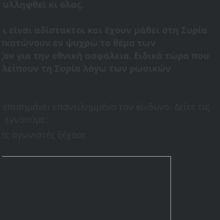
συλληφθεί κι όλας.
ι είναι αδίστακτοι και έχουν μάθει στη Συρία
α σκοτώνουν εν ψυχρώ το θέμα των
ον για την εθνική ασφάλεια. Ειδικά τώρα που
αλείπουν τη Συρία λόγω των ρωσικών
 επισημάνει επανειλημμένα τον κίνδυνο. Δείτε τις
το εννοούμε: