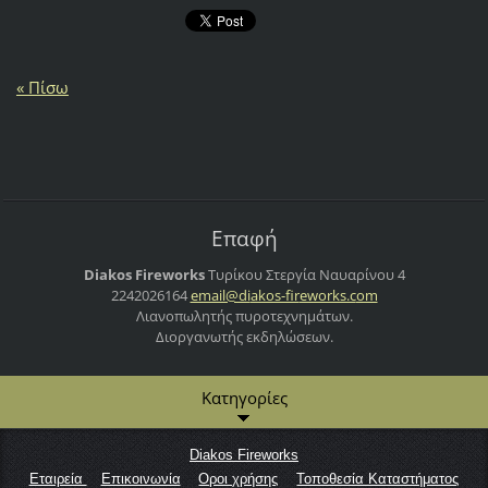
« Πίσω
Επαφή
Diakos Fireworks
Τυρίκου Στεργία
Ναυαρίνου 4
2242026164
email@di
akos-fir
eworks.c
om
Λιανοπωλητής πυροτεχνημάτων.
Διοργανωτής εκδηλώσεων.
Κατηγορίες
Diakos Fireworks
Εταιρεία
Επικοινωνία
Οροι χρήσης
Τοποθεσία Καταστήματος