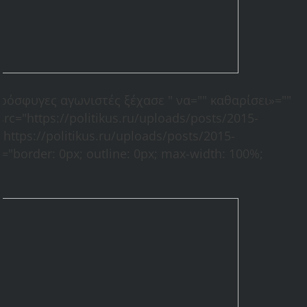
πρόσφυγες αγωνιστές ξέχασε " να="" καθαρίσει»=""
src="https://politikus.ru/uploads/posts/2015-
https://politikus.ru/uploads/posts/2015-
"border: 0px; outline: 0px; max-width: 100%;