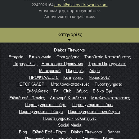
2242026164
email@di
akos-fir
eworks.c
om
Λιανοπωλητής πυροτεχνημάτων.
Διοργανωτής εκδηλώσεων.
Κατηγορίες
Diakos Fireworks
Εταιρεία
Επικοινωνία
Οροι χρήσης
Τοποθεσία Καταστήματος
Παραγγελίες
Επιστροφές Προιόντων
Τρόποι Παραγγελίας
Μεταφορικά
Πληρωμές
Δώρα
ΠΡΟΦΥΛΑΞΕΙΣ
Κατηγορίες
Νόμος 2017
ΦΩΤΟΓΚΑΛΕΡΙ
Μπαλονοκατασκευές
Πυροτεχνήματα
Εκδηλώσεις
Tv
Club
Δήμος
Ειδικά Εφέ
Ειδικά εφέ - Tαινίες
Απονομή Κυπέλλου
Μπαλονοκατασκευές
Πυροτεχνήματα - Πάρτι
Πυροτεχνήματα - Γάμος
Πυροτεχνήματα - Πάσχα
Πυροτεχνήματα - Ξενοδοχεία
Πυροτεχνήματα - Καλλιτέχνες
Social Media
Blog
Ειδικά Εφέ - Πάρτι
Diakos Fireworks
Banner
Πυροτεχνήματα
Μπαλόνια
Διάφορα
Γάμος