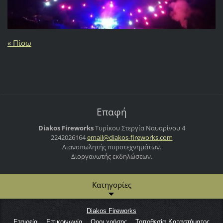
« Πίσω
Επαφή
Diakos Fireworks
Τυρίκου Στεργία
Ναυαρίνου 4
2242026164
email@di
akos-fir
eworks.c
om
Λιανοπωλητής πυροτεχνημάτων.
Διοργανωτής εκδηλώσεων.
Κατηγορίες
Diakos Fireworks
Εταιρεία
Επικοινωνία
Οροι χρήσης
Τοποθεσία Καταστήματος