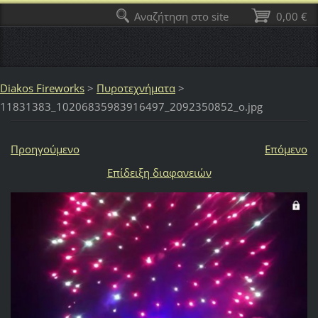
Αναζήτηση στο site
0,00 €
Diakos Fireworks
>
Πυροτεχνήματα
>
11831383_10206835983916497_2092350852_o.jpg
Προηγούμενο
Επόμενο
Επίδειξη διαφανειών