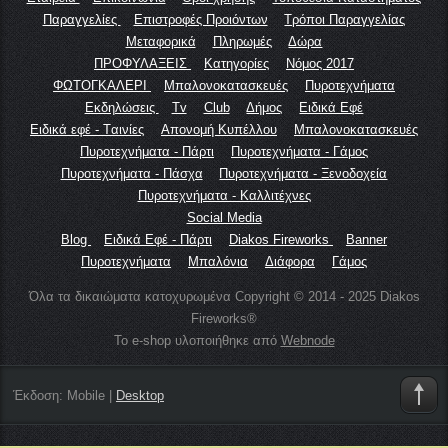
Παραγγελίες
Επιστροφές Προιόντων
Τρόποι Παραγγελίας
Μεταφορικά
Πληρωμές
Δώρα
ΠΡΟΦΥΛΑΞΕΙΣ
Κατηγορίες
Νόμος 2017
ΦΩΤΟΓΚΑΛΕΡΙ
Μπαλονοκατασκευές
Πυροτεχνήματα
Εκδηλώσεις
Tv
Club
Δήμος
Ειδικά Εφέ
Ειδικά εφέ - Tαινίες
Απονομή Κυπέλλου
Μπαλονοκατασκευές
Πυροτεχνήματα - Πάρτι
Πυροτεχνήματα - Γάμος
Πυροτεχνήματα - Πάσχα
Πυροτεχνήματα - Ξενοδοχεία
Πυροτεχνήματα - Καλλιτέχνες
Social Media
Blog
Ειδικά Εφέ - Πάρτι
Diakos Fireworks
Banner
Πυροτεχνήματα
Μπαλόνια
Διάφορα
Γάμος
Όλα τα δικαιώματα κατοχυρωμένα Copyright © 2014 - 2025 Diakos
Fireworks®
Το e-shop υλοποιήθηκε από
Webnode
Έκδοση:
Mobile
|
Desktop